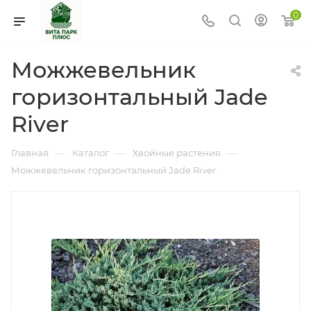
0
Можжевельник
горизонтальный Jade
River
—
—
—
Главная
Каталог
Хвойные растения
Можжевельник горизонтальный Jade River